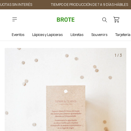
CUOTAS SIN INTERÉS
TIEMPO DE PRODUCCIÓN DE 7 A 9 DÍAS HÁBILES
Eventos
Lápices y Lapiceras
Libretas
Souvenirs
Tarjetería
1
/
3