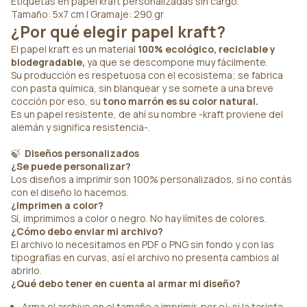
Etiquetas en papel kraft personalizadas sin cargo.
Tamaño: 5x7 cm | Gramaje: 290 gr
¿Por qué elegir papel kraft?
El papel kraft es un material
100%
ecológico, reciclable y
biodegradable,
ya que se descompone muy fácilmente.
Su producción es respetuosa con el ecosistema; se fabrica
con pasta química, sin blanquear y se somete a una breve
cocción por eso, su
tono marrón es su color natural.
Es un papel resistente, de ahí su nombre -kraft proviene del
alemán y significa resistencia-.
🍃
Diseños personalizados
¿Se puede personalizar?
Los diseños a imprimir son 100% personalizados, si no contás
con el diseño lo hacemos.
¿Imprimen a color?
Sí, imprimimos a color o negro. No hay límites de colores.
¿Cómo debo enviar mi archivo?
El archivo lo necesitamos en PDF o PNG sin fondo y con las
tipografías en curvas, así el archivo no presenta cambios al
abrirlo.
¿Qué debo tener en cuenta al armar mi diseño?
Arma el archivo en el tamaño a imprimir, por ej: si la tarjeta