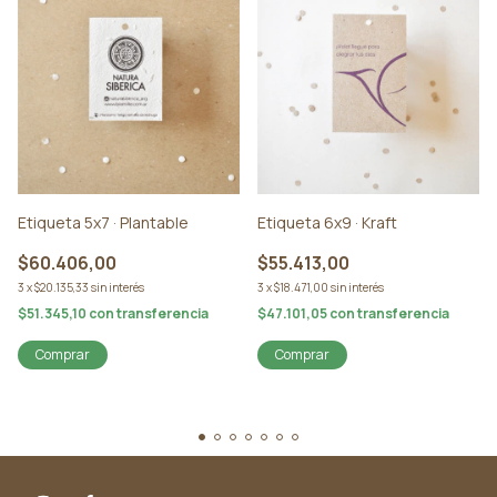
Etiqueta 5x7 · Plantable
Etiqueta 6x9 · Kraft
$60.406,00
$55.413,00
3
x
$20.135,33
sin interés
3
x
$18.471,00
sin interés
$51.345,10
con
transferencia
$47.101,05
con
transferencia
Comprar
Comprar