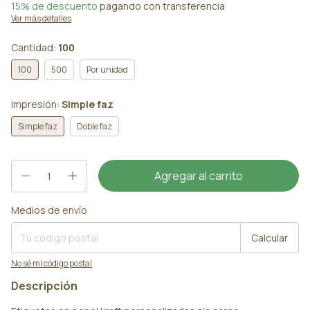
15% de descuento
pagando con transferencia
Ver más detalles
Cantidad:
100
100
500
Por unidad
Impresión:
Simple faz
Simple faz
Doble faz
Medios de envío
Entregas para el CP:
Cambiar CP
Calcular
No sé mi código postal
Descripción