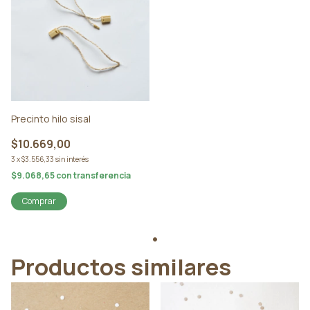
Precinto hilo sisal
$10.669,00
3
x
$3.556,33
sin interés
$9.068,65
con
transferencia
Comprar
Productos similares