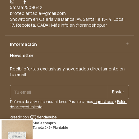
542342509642
broteplantable@gmail.com
Showroom en Galería Via Bianca: Av. Santa Fe 1544, Local
17, Recoleta, CABA | Más info en @brandshop.ar
Información
Newsletter
Recibí ofertas exclusivas y novedades directamente en
tu email.
Defensa de las y los consumidores. Para reclamos
ingresá acá.
/
Botón
de arrepentimiento
Copyright Brote - Papel Plantable - 2026. Todos los derechos
reservados.