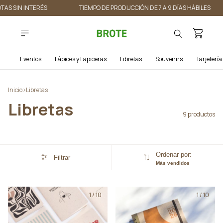
TAS SIN INTERÉS
TIEMPO DE PRODUCCIÓN DE 7 A 9 DÍAS HÁBILES
Eventos
Lápices y Lapiceras
Libretas
Souvenirs
Tarjetería
Inicio
>
Libretas
Libretas
9 productos
Ordenar por:
Filtrar
Más vendidos
1
/
10
1
/
10