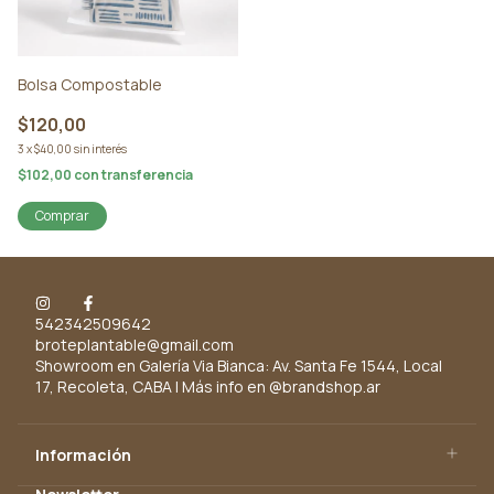
Bolsa Compostable
$120,00
3
x
$40,00
sin interés
$102,00
con
transferencia
Comprar
542342509642
broteplantable@gmail.com
Showroom en Galería Via Bianca: Av. Santa Fe 1544, Local
17, Recoleta, CABA | Más info en @brandshop.ar
Información