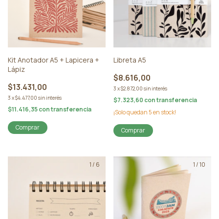
Kit Anotador A5 + Lapicera +
Libreta A5
Lápiz
$8.616,00
$13.431,00
3
x
$2.872,00
sin interés
3
x
$4.477,00
sin interés
$7.323,60
con
transferencia
$11.416,35
con
transferencia
¡Solo quedan
5
en stock!
Comprar
Comprar
1
/
6
1
/
10