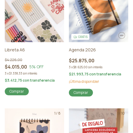
GRATIS
Libreta A6
Agenda 2026
$4.226,00
$25.875,00
$4.015,00
5
% OFF
3
x
$8.625,00
sin interés
3
x
$1.338,33
sin interés
$21.993,75
con
transferencia
$3.412,75
con
transferencia
¡Última disponible!
Comprar
Comprar
1
/
8
1
/
10