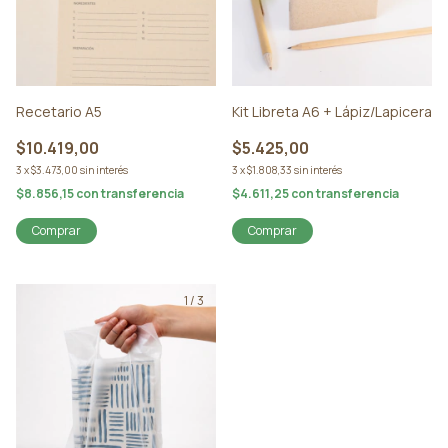
Recetario A5
Kit Libreta A6 + Lápiz/Lapicera
$10.419,00
$5.425,00
3
x
$3.473,00
sin interés
3
x
$1.808,33
sin interés
$8.856,15
con
transferencia
$4.611,25
con
transferencia
Comprar
Comprar
1
/
3