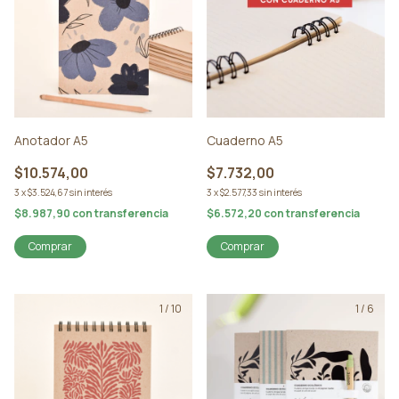
Anotador A5
Cuaderno A5
$10.574,00
$7.732,00
3
x
$3.524,67
sin interés
3
x
$2.577,33
sin interés
$8.987,90
con
transferencia
$6.572,20
con
transferencia
Comprar
Comprar
1
/
10
1
/
6