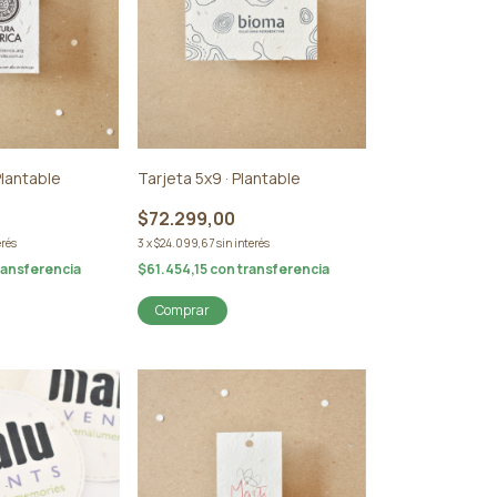
Plantable
Tarjeta 5x9 · Plantable
$72.299,00
erés
3
x
$24.099,67
sin interés
ransferencia
$61.454,15
con
transferencia
Comprar