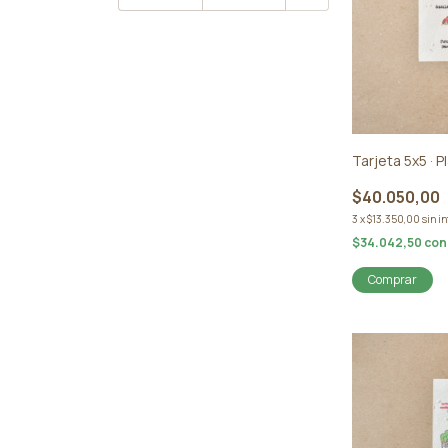
Tarjeta 5x5 · P
$40.050,00
3
x
$13.350,00
sin i
$34.042,50
con
Comprar