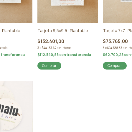
· Plantable
Tarjeta 9,5x9,5 · Plantable
Tarjeta 7x7 · P
$132.401,00
$73.765,00
nterés
3
x
$44.133,67
sin interés
3
x
$24.588,33
sin int
n
transferencia
$112.540,85
con
transferencia
$62.700,25
con
Comprar
Comprar