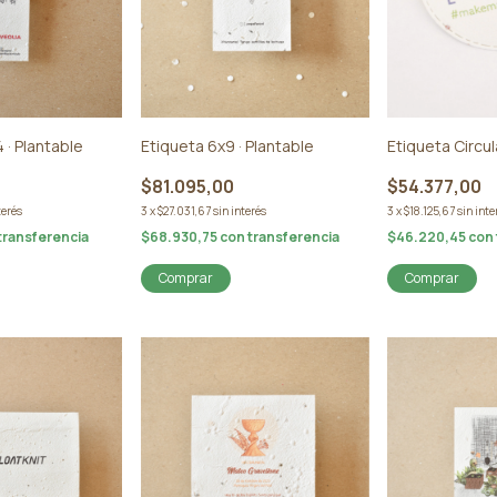
 · Plantable
Etiqueta 6x9 · Plantable
Etiqueta Circul
$81.095,00
$54.377,00
terés
3
x
$27.031,67
sin interés
3
x
$18.125,67
sin inte
transferencia
$68.930,75
con
transferencia
$46.220,45
con
Comprar
Comprar