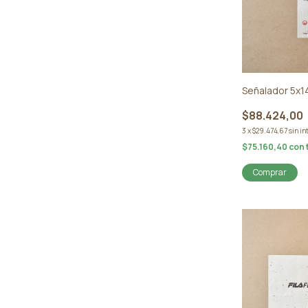
Señalador 5x14
$88.424,00
3
x
$29.474,67
sin in
$75.160,40
con
Comprar