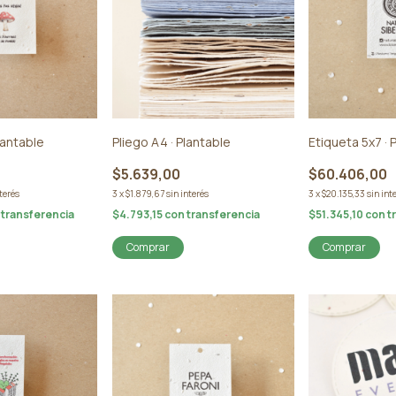
lantable
Pliego A4 · Plantable
Etiqueta 5x7 · 
$5.639,00
$60.406,00
nterés
3
x
$1.879,67
sin interés
3
x
$20.135,33
sin int
transferencia
$4.793,15
con
transferencia
$51.345,10
con
t
Comprar