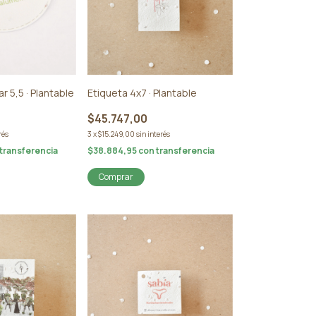
ar 5,5 · Plantable
Etiqueta 4x7 · Plantable
$45.747,00
rés
3
x
$15.249,00
sin interés
transferencia
$38.884,95
con
transferencia
Comprar