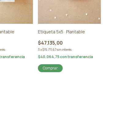
lantable
Etiqueta 5x5 · Plantable
$47.135,00
erés
3
x
$15.711,67
sin interés
transferencia
$40.064,75
con
transferencia
Comprar