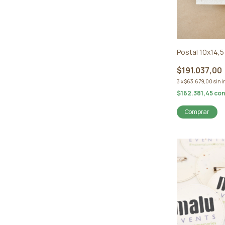
Postal 10x14,5 
$191.037,00
3
x
$63.679,00
sin i
$162.381,45
co
Comprar