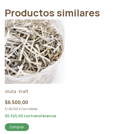
Productos similares
Viruta · Kraft
$6.500,00
3
x
$2.166,67
sin interés
$5.525,00
con
transferencia