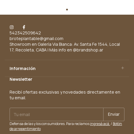
542342509642
broteplantable@gmail.com
Showroom en Galería Via Bianca: Av. Santa Fe 1544, Local
17, Recoleta, CABA | Más info en @brandshop.ar
Información
Newsletter
Recibí ofertas exclusivas y novedades directamente en
tu email.
Defensa de las y los consumidores. Para reclamos
ingresá acá.
/
Botón
de arrepentimiento