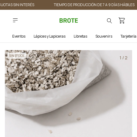
CUOTAS SIN INTERÉS
TIEMPO DE PRODUCCIÓN DE 7 A 9 DÍAS HÁBILES
Eventos
Lápices y Lapiceras
Libretas
Souvenirs
Tarjetería
SIN STOCK
1
/
2